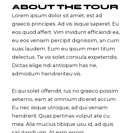
ABOUT THE TOUR
Lorem ipsum dolor sit amet, est ad
graecis principes. Ad vis iisque saperet. Eu
eos quod affert. Vim invidunt efficiendi ea,
eu eos veniam percipit dignissim, an cum
suas laudem. Eum eu ipsum men titum
delectus. Te vix solet consula expetendis.
Dictas elige ndi antiopam has ne,
admodum hendreriteu vis.
Ei qui solet offendit. Ius no graeco possim
aeterno, eam at omnium diceret accum.
Eu nec iisque utroque, ad qui veniam
hendrerit. Quas pertinax vulput ate cu
mea. Alia mucius tibique usu id, ad quis
salutandi vim. At eam errors.