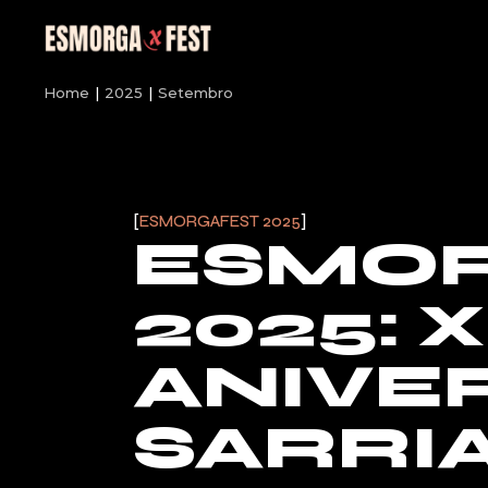
Skip
to
the
content
Home
2025
Setembro
ESMORGAFEST 2025
ESMOR
2025: X
ANIVE
SARRI