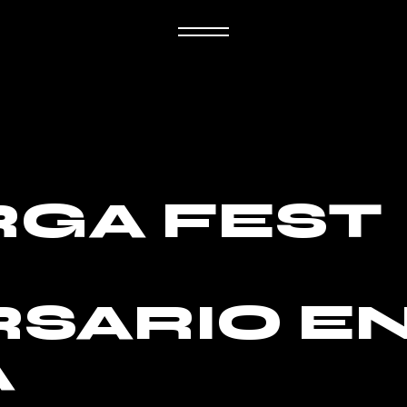
GA FEST
RSARIO E
A