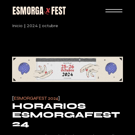
Skip
to
the
content
Inicio
2024
octubre
ESMORGAFEST 2024
HORARIOS
ESMORGAFEST
24