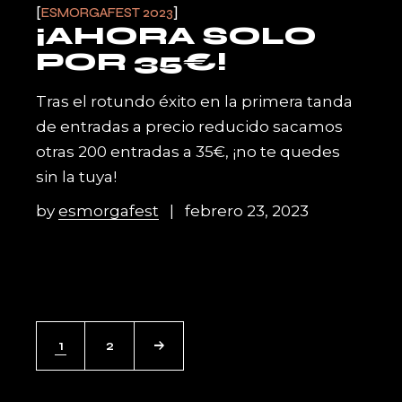
ESMORGAFEST 2023
¡AHORA SOLO
POR 35€!
Tras el rotundo éxito en la primera tanda
de entradas a precio reducido sacamos
otras 200 entradas a 35€, ¡no te quedes
sin la tuya!
by
esmorgafest
febrero 23, 2023
PAGINACIÓN
1
2
DE
ENTRADAS